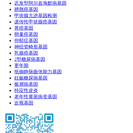
迟发型阿尔兹海默病基因
膀胱癌基因
甲状腺亢进基因检测
遗传性甲状腺癌基因
胃癌基因
卵巢癌基因
抑郁症基因
神经管畸形基因
乳腺癌基因
2型糖尿病基因
更年期
抵御静脉曲张能力基因
妊娠糖尿病基因
银屑病基因
特应性皮炎
老年性黄斑病变基因
近视基因