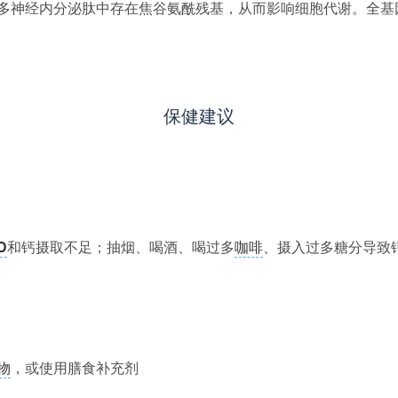
多神经内分泌肽中存在焦谷氨酰残基，从而影响细胞代谢。全基
保健建议
D
和钙摄取不足；抽烟、喝酒、喝过多
咖啡
、摄入过多糖分导致
物
，或使用膳食补充剂