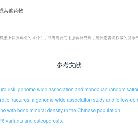
或其他药物
己有患上骨质疏松的可能性，或者需要使用膳食补充剂，建议您咨询权威的健康
参考文献
cture risk: genome wide association and mendelian randomisatio
otic fractures: a genome-wide association study and follow-up r
 with bone mineral density in the Chinese population
6 variants and osteoporosis.