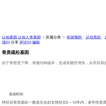
认知基因 认知人类基因
> 所属分类 >
疾病预防
运动系统
顶
[0]
分享
评论
[0]
编辑
骨质疏松基因
由于骨密度下降，骨微结构破坏，造成骨脆性增加，从而容易
发病时间
绝经后骨质疏松一般发生在妇女绝经后5～10年内；老年性骨