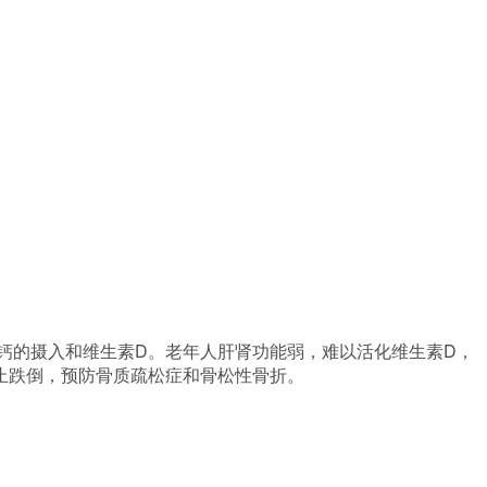
基因库
钙的摄入和维生素D。老年人肝肾功能弱，难以活化维生素D，
止跌倒，预防骨质疏松症和骨松性骨折。