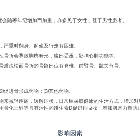
疏松症会随著年纪增加而加重，亦多见于女性，甚于男性患者。
中华
，严重时翻身、起坐及行走有困难。
性骨折会导致胸廓畸形，腹部受压，影响心肺功能等。
骨质疏松而骨折的骨骼部位有脊椎、前臂骨、髋关节骨。
⑵促进骨形成药物；⑶其他药物。
物来减轻疼痛，缓解症状，日常应采取健康的生活方式，增加对
用骨化三醇等具有活性的维生素D促进钙吸收，增加肌肉力量防
影响因素