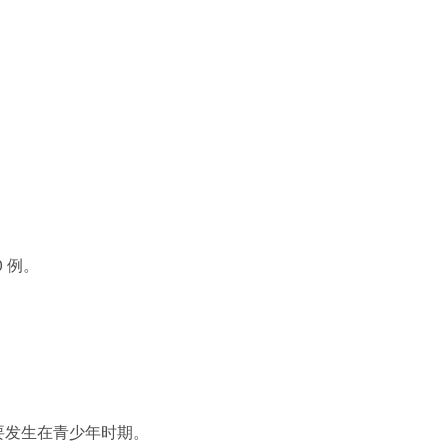
0 例。
认知人类基因
要发生在青少年时期。