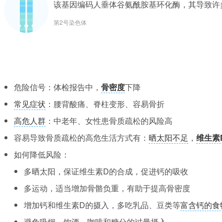
该基因编码人垂体谷氨酰胺基环化酶，其导致许
第2号染色体
危险信号：体检报告中，
骨密度
下降
常见症状
：腰背酸痛、脊柱变形、容易骨折
高危人群
：中老年、女性患骨质疏松的风险高
容易导致骨质疏松的高危生活方式有：
晒太阳不足
，
维生素
如何降低风险：
多晒太阳，保证维生素D的合成，促进钙的吸收
多运动，适当增加骨骼负重，有助于提高骨密度
增加钙和维生素D的摄入，多吃乳品、豆类等
富含钙的食
避免吸烟、饮酒、咖啡和糖分的过量摄入