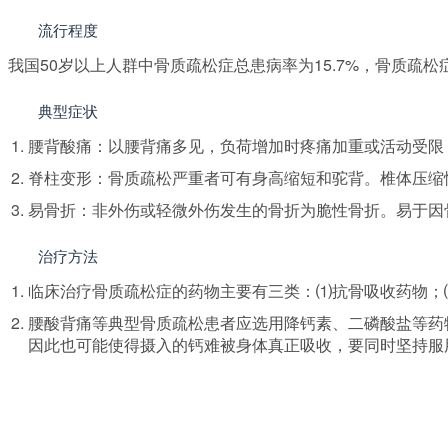
流行程度
我国50岁以上人群中骨质疏松症总患病率为15.7%，骨质
典型症状
腰背酸痛：以腰背痛多见，负荷增加时疼痛加重或活动受限
脊柱变形：骨质疏松严重者可有身高缩短和驼背。椎体压缩
易骨折：非外伤或轻微外伤发生的骨折为脆性骨折。易于因
治疗方法
临床治疗骨质疏松症的药物主要有三类：⑴抗骨吸收药物；
腰酸背痛等典型骨质疏松患者应选用降钙素、二磷酸盐等药
因此也可能使得摄入的钙难被身体真正吸收，要同时坚持服