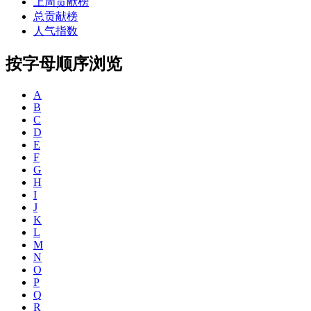
上周贡献榜
总贡献榜
人气指数
按字母顺序浏览
A
B
C
D
E
F
G
H
I
J
K
L
M
N
O
P
Q
R