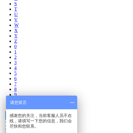
S
T
U
V
W
X
Y
Z
0
1
2
3
4
5
6
7
8
9
其他
请您留言
感谢您的关注，当前客服人员不在
线，请填写一下您的信息，我们会
尽快和您联系。