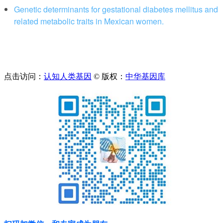
Genetic determinants for gestational diabetes mellitus and
related metabolic traits in Mexican women.
点击访问：
认知人类基因
© 版权：
中华基因库