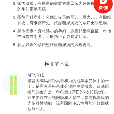
家族遗传：有糖尿病家族史或母亲为妊娠糖尿病患者
的孕妇更易患病。
既往产科病史：分娩过先天畸形儿、巨大儿，有胎停
育史，有剖宫产史，妊娠糖尿病史的孕妇更易患病。
身体因素：身材矮小的孕妇，多囊卵巢综合征，α-地
中海贫血患者，乙肝携带者更易患此病。
多胎妊娠的孕妇患妊娠糖尿病的风险更高。
检测的基因
MTNR1B
该基因编码两种高亲和力的褪黑素受体中的一
个，褪黑素是松果体分泌的主要激素。该基因
编码的蛋白是一种G蛋白偶联的7次跨膜蛋白，
它主要存在于视网膜和大脑中，参与视网膜的
光依赖性功能，该基因的多态性可能与妊娠糖
尿病相关。
中华基因库