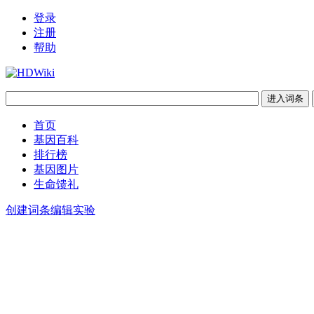
登录
注册
帮助
首页
基因百科
排行榜
基因图片
生命馈礼
创建词条
编辑实验