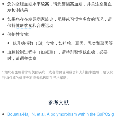
您的空腹血糖水平
较高
，请您警惕
高血糖
，并关注
空腹血
糖检测结果
如果您存在糖尿病家族史，肥胖或习惯性多食的情况，请
保持
健康饮食
和合理运动
保护性食物:
低升糖指数（GI）食物，如
粗粮
、豆类、乳类和薯类等
血糖控制过程中（如减重），请特别警惕
低血糖
，必要
时，请调整饮食
* 如您有血糖异常相关的疾病，或者需要使用膳食补充剂控制血糖，建议您
咨询权威的健康专家或者临床医生寻求帮助。
参考文献
Bouatia-Naji N, et al. A polymorphism within the G6PC2 g