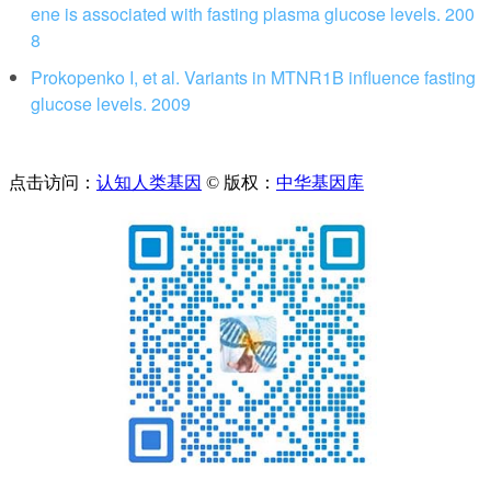
ene is associated with fasting plasma glucose levels. 200
8
Prokopenko I, et al. Variants in MTNR1B influence fasting
glucose levels. 2009
点击访问：
认知人类基因
© 版权：
中华基因库