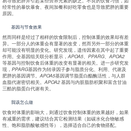
易导致肥胖并引起某些营养元素的缺乏。不良的饮食习惯，如
经常性的暴饮暴食、夜间加餐和好吃零食也是导致肥胖的重要
原因。
基因与节食效果
然而同样是经过了相样的饮食限制后，控制体重的效果却有差
异。一部分人的体重会有显著的改变，然而另外一部分的体重
却可能没有明显的变化。研究发现，遗传因素在其中起了重要
作用。全基因组关联分析显示，
APOA5
、
PPARG
、
APOA2
等基因与控制饮食后体重的改变有显著的相关。进一步研究发
现，
PPARG
基因作为转录因子参与脂质分化、利用、代谢及
肥胖的基因调节。
APOA5
基因调节脂蛋白酯酶活性，与人群
血脂代谢密切相关。
APOA2
基因与内脏脂肪积聚和富含甘油
三酷的脂蛋白代谢有关。
renDNA.com
我该怎么做
饮食对体重的影响大，则通过饮食控制体重的效果越好，如果
有减重的需求，建议结合其它检测结果（如碳水化合物敏感
性、饱和脂肪酸敏感性等），选择适合自己的食物搭配。