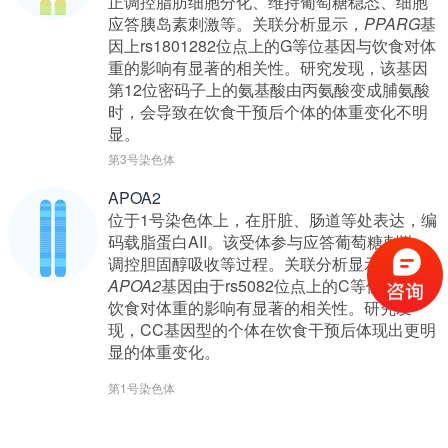
正调控脂肪细胞分化、维持葡萄糖稳态、细胞
应答胰岛素刺激等。关联分析显示，
PPARG
基
因上rs1801282位点上的G等位基因与饮食对体
重的影响有显著的相关性。研究发现，该基因
第12位密码子上的氨基酸由丙氨酸变成脯氨酸
时，会导致在饮食干预后个体的体重变化不明
显。
第3号染色体
APOA2
位于1号染色体上，在肝脏、肠道等处表达，编
码载脂蛋白AII。该受体参与应答葡萄糖刺激、
调控胆固醇吸收等过程。关联分析显示，
APOA2
基因由于rs5082位点上的C等位基因与
饮食对体重的影响有显著的相关性。研究发
现，CC基因型的个体在饮食干预后体现出更明
显的体重变化。
第1号染色体
认知人类基因