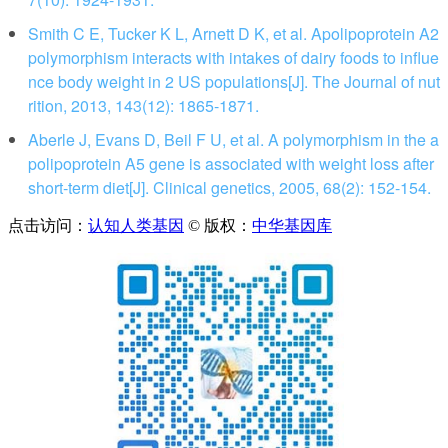
Smith C E, Tucker K L, Arnett D K, et al. Apolipoprotein A2
polymorphism interacts with intakes of dairy foods to influe
nce body weight in 2 US populations[J]. The Journal of nut
rition, 2013, 143(12): 1865-1871.
Aberle J, Evans D, Beil F U, et al. A polymorphism in the a
polipoprotein A5 gene is associated with weight loss after
short‐term diet[J]. Clinical genetics, 2005, 68(2): 152-154.
点击访问：
认知人类基因
© 版权：
中华基因库