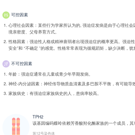
可控因素
心理社会因素：某些行为学家所认为的, 强迫症发病是由于心理社
境亲密度、父母养育方式。
性格因素：强迫性人格或精神衰弱者出现强迫症的概率更高。强迫性
安全”和 “不确定 ”的感觉。性格常常表现为循规蹈矩，缺少决断
不可控因素
年龄：强迫症通常在儿童或青少年早期发病。
神经-内分泌因素：神经传导物质血清素及多巴胺不平衡，有可能导
家族病史：有强迫症家族病史的人，患病率较高。
TPH2
该基因编码蝶呤依赖芳香酸羟化酶家族的一个成员，其
第12号染色体