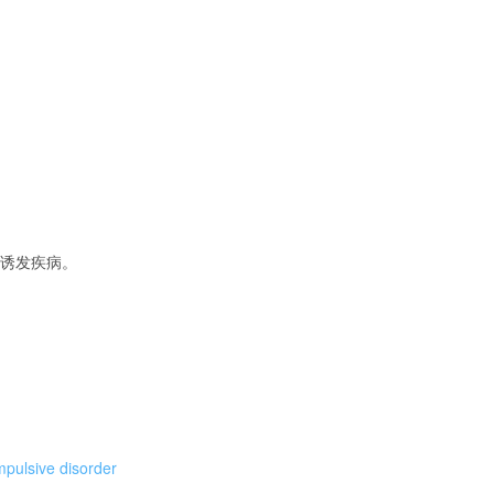
renDNA.com
诱发疾病。
mpulsive disorder