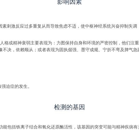
影响因素
会因素刺激反应过多重复从而导致焦虑不适，使中枢神经系统兴奋抑制失
人格或精神衰弱主要表现为：力图保持自身和环境的严密控制，他们注重细
，犹豫不决，依赖顺从；或者表现为固执倔强、墨守成规、宁折不弯及脾气
致强迫症的发生。
检测的基因
功能包括铁离子结合和氧化还原酶活性，该基因的突变可能与精神疾病有