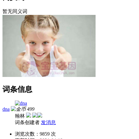
暂无同义词
词条信息
dna
499
翰林
词条创建者
发消息
浏览次数：
9859 次