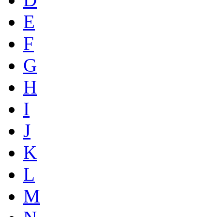
E
F
G
H
I
J
K
L
M