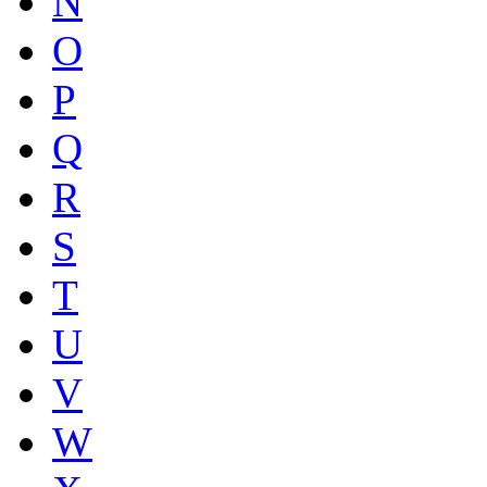
N
O
P
Q
R
S
T
U
V
W