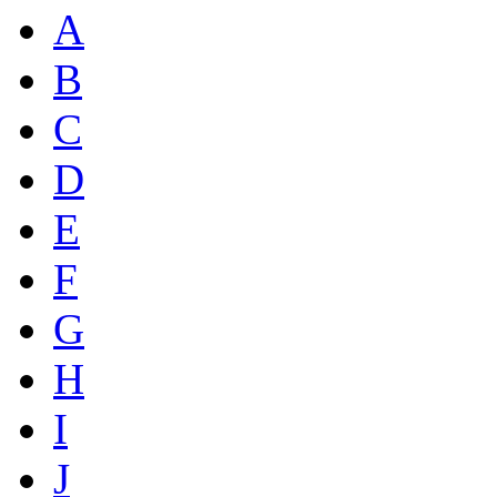
A
B
C
D
E
F
G
H
I
J