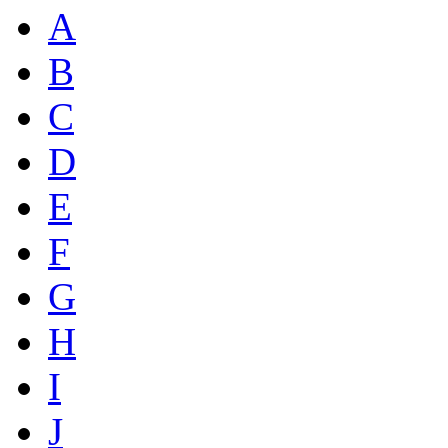
A
B
C
D
E
F
G
H
I
J