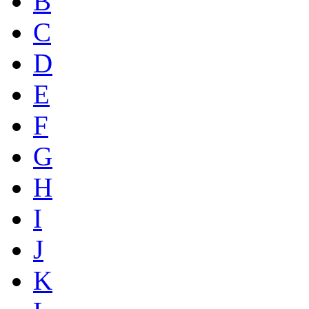
B
C
D
E
F
G
H
I
J
K