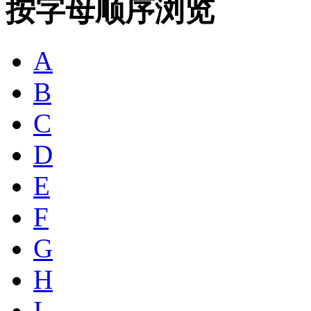
按字母顺序浏览
A
B
C
D
E
F
G
H
I