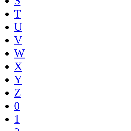
S
T
U
V
W
X
Y
Z
0
1